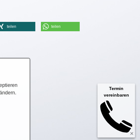
teilen
teilen
eptieren
Termin
 ändern.
vereinbaren
✕